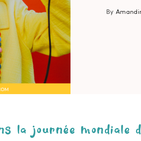
By
Amandi
ns la journée mondiale d