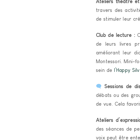
Ateliers théâtre et
travers des activi
de stimuler leur cr
Club de lecture :
Cr
de leurs livres p
améliorant leur di
Montessori. Mini-fo
sein de
l’Happy Sil
Sessions de di
débats ou des grou
de vue. Cela favori
Ateliers d’expressi
des séances de pein
voix peut être ent