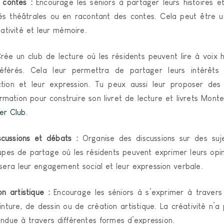
 contes :
Encourage les séniors à partager leurs histoires e
tés théâtrales ou en racontant des contes. Cela peut être
éativité et leur mémoire.
ée un club de lecture où les résidents peuvent lire à voix
référés. Cela leur permettra de partager leurs intérêts l
ction et leur expression. Tu peux aussi leur proposer des 
rmation pour construire son livret de lecture et livrets Monte
ver Club
.
scussions et débats :
Organise des discussions sur des suje
pes de partage où les résidents peuvent exprimer leurs opini
sera leur engagement social et leur expression verbale.
on artistique :
Encourage les séniors à s’exprimer à travers 
ture, de dessin ou de création artistique. La créativité n’a 
endue à travers différentes formes d’expression.