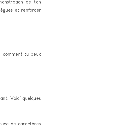
onstration de ton
lègues et renforcer
ns comment tu peux
yant. Voici quelques
olice de caractères