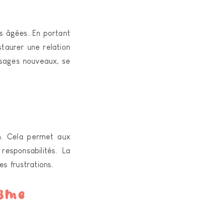
 âgées. En portant
staurer une relation
isages nouveaux, se
n. Cela permet aux
esponsabilités. La
es frustrations.
isme