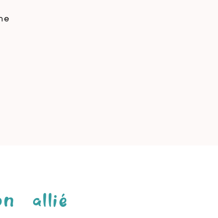
ne
n allié