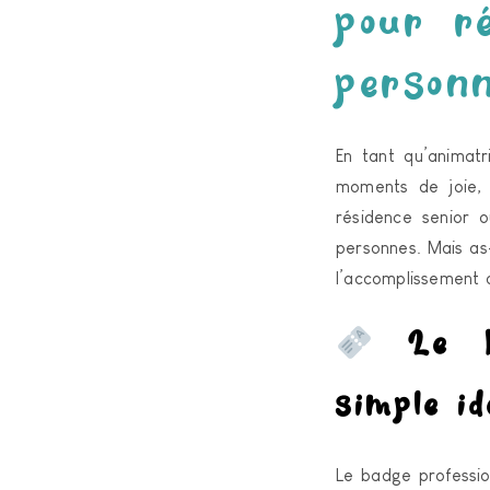
pour r
person
En tant qu’animat
moments de joie, 
résidence senior o
personnes. Mais as-
l’accomplissement 
Le ba
simple id
Le badge profession