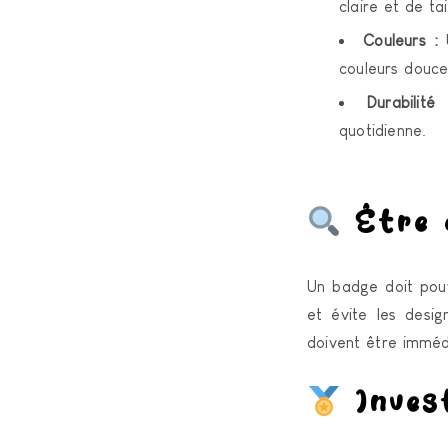
claire et de tai
Couleurs :
U
couleurs douce
Durabilité 
quotidienne.
Être c
Un badge doit pouv
et évite les desig
doivent être imméd
Invest