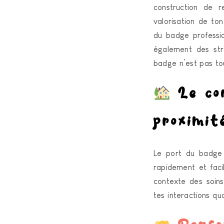
construction de r
valorisation de to
du badge professio
également des stra
badge n’est pas to
Le con
proximit
Le port du badge 
rapidement et faci
contexte des soin
tes interactions qu